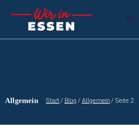
Zum
Inhalt
Wir in
Der
springen
Ruhrgebiets-
Essen
Ratgeber
Allgemein
Start
Blog
Allgemein
Seite 2