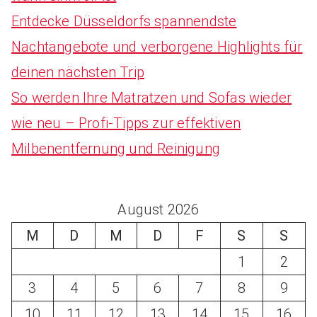
Entdecke Düsseldorfs spannendste
Nachtangebote und verborgene Highlights für
deinen nächsten Trip
So werden Ihre Matratzen und Sofas wieder
wie neu – Profi-Tipps zur effektiven
Milbenentfernung und Reinigung
August 2026
M
D
M
D
F
S
S
1
2
3
4
5
6
7
8
9
10
11
12
13
14
15
16