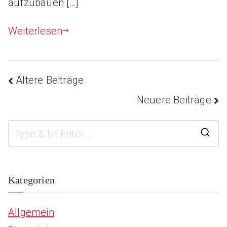
aufzubauen […]
Weiterlesen
Ältere Beiträge
Beitragsnavigatio
Neuere Beiträge
S
e
a
Kategorien
r
Allgemein
c